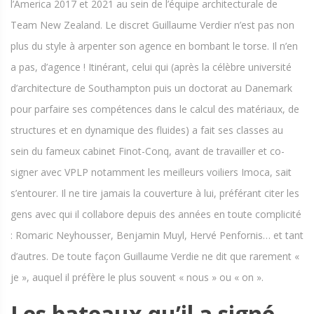
l’America 2017 et 2021 au sein de l’équipe architecturale de
Team New Zealand. Le discret Guillaume Verdier n’est pas non
plus du style à arpenter son agence en bombant le torse. Il n’en
a pas, d’agence ! Itinérant, celui qui (après la célèbre université
d’architecture de Southampton puis un doctorat au Danemark
pour parfaire ses compétences dans le calcul des matériaux, de
structures et en dynamique des fluides) a fait ses classes au
sein du fameux cabinet Finot-Conq, avant de travailler et co-
signer avec VPLP notamment les meilleurs voiliers Imoca, sait
s’entourer. Il ne tire jamais la couverture à lui, préférant citer les
gens avec qui il collabore depuis des années en toute complicité
: Romaric Neyhousser, Benjamin Muyl, Hervé Penfornis… et tant
d’autres. De toute façon Guillaume Verdie ne dit que rarement «
je », auquel il préfère le plus souvent « nous » ou « on ».
Les bateaux qu’il a signé