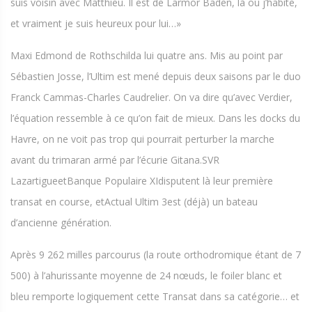
suis voisin avec Matthieu. Il est de Larmor Baden, là où j’habite,
et vraiment je suis heureux pour lui…»
Maxi Edmond de Rothschilda lui quatre ans. Mis au point par
Sébastien Josse, l’Ultim est mené depuis deux saisons par le duo
Franck Cammas-Charles Caudrelier. On va dire qu’avec Verdier,
l’équation ressemble à ce qu’on fait de mieux. Dans les docks du
Havre, on ne voit pas trop qui pourrait perturber la marche
avant du trimaran armé par l’écurie Gitana.SVR
LazartigueetBanque Populaire XIdisputent là leur première
transat en course, etActual Ultim 3est (déjà) un bateau
d’ancienne génération.
Après 9 262 milles parcourus (la route orthodromique étant de 7
500) à l’ahurissante moyenne de 24 nœuds, le foiler blanc et
bleu remporte logiquement cette Transat dans sa catégorie… et