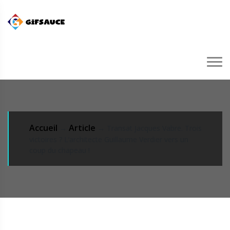
Accueil
Article
→
→ Transat Jacques Vabre. Trois
victoires ? L’architecte Guillaume Verdier vers un
coup du chapeau !