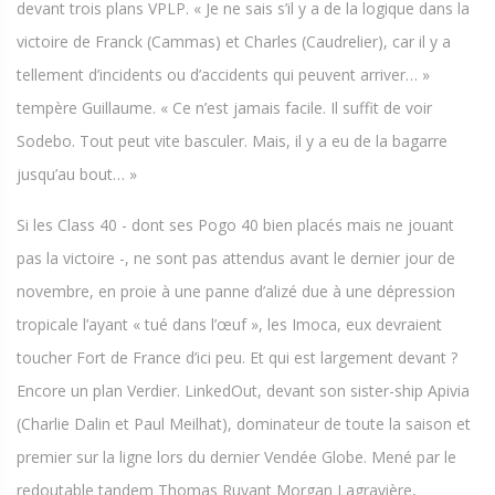
devant trois plans VPLP. « Je ne sais s’il y a de la logique dans la
victoire de Franck (Cammas) et Charles (Caudrelier), car il y a
tellement d’incidents ou d’accidents qui peuvent arriver… »
tempère Guillaume. « Ce n’est jamais facile. Il suffit de voir
Sodebo. Tout peut vite basculer. Mais, il y a eu de la bagarre
jusqu’au bout… »
Si les Class 40 - dont ses Pogo 40 bien placés mais ne jouant
pas la victoire -, ne sont pas attendus avant le dernier jour de
novembre, en proie à une panne d’alizé due à une dépression
tropicale l’ayant « tué dans l’œuf », les Imoca, eux devraient
toucher Fort de France d’ici peu. Et qui est largement devant ?
Encore un plan Verdier. LinkedOut, devant son sister-ship Apivia
(Charlie Dalin et Paul Meilhat), dominateur de toute la saison et
premier sur la ligne lors du dernier Vendée Globe. Mené par le
redoutable tandem Thomas Ruyant Morgan Lagravière,