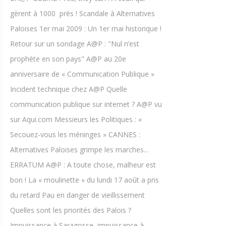
gèrent à 1000  près ! Scandale à Alternatives
Paloises 1er mai 2009 : Un 1er mai historique !
Retour sur un sondage A@P : "Nul n’est
prophète en son pays" A@P au 20e
anniversaire de « Communication Publique »
Incident technique chez A@P Quelle
communication publique sur internet ? A@P vu
sur Aqui.com Messieurs les Politiques : «
Secouez-vous les méninges » CANNES :
Alternatives Paloises grimpe les marches...
ERRATUM A@P : A toute chose, malheur est
bon ! La « moulinette » du lundi 17 août a pris
du retard Pau en danger de vieillissement
Quelles sont les priorités des Palois ?
Impuissance à Saragosse, impuissance à