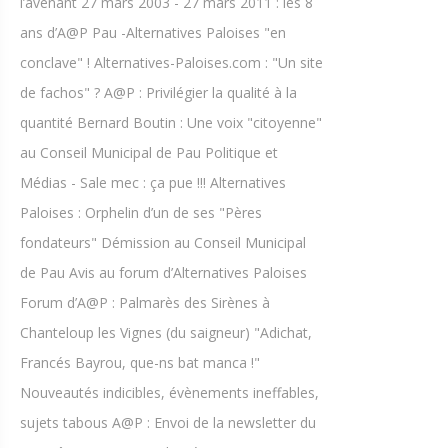
l’avenant 27 mars 2003 - 27 mars 2011 : les 8
ans d’A@P Pau -Alternatives Paloises "en
conclave" ! Alternatives-Paloises.com : "Un site
de fachos" ? A@P : Privilégier la qualité à la
quantité Bernard Boutin : Une voix "citoyenne"
au Conseil Municipal de Pau Politique et
Médias - Sale mec : ça pue !!! Alternatives
Paloises : Orphelin d’un de ses "Pères
fondateurs" Démission au Conseil Municipal
de Pau Avis au forum d’Alternatives Paloises
Forum d’A@P : Palmarès des Sirènes à
Chanteloup les Vignes (du saigneur) "Adichat,
Francés Bayrou, que-ns bat manca !"
Nouveautés indicibles, évènements ineffables,
sujets tabous A@P : Envoi de la newsletter du