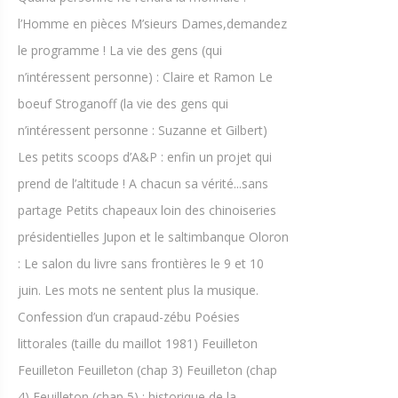
l’Homme en pièces M’sieurs Dames,demandez
le programme ! La vie des gens (qui
n’intéressent personne) : Claire et Ramon Le
boeuf Stroganoff (la vie des gens qui
n’intéressent personne : Suzanne et Gilbert)
Les petits scoops d’A&P : enfin un projet qui
prend de l’altitude ! A chacun sa vérité...sans
partage Petits chapeaux loin des chinoiseries
présidentielles Jupon et le saltimbanque Oloron
: Le salon du livre sans frontières le 9 et 10
juin. Les mots ne sentent plus la musique.
Confession d’un crapaud-zébu Poésies
littorales (taille du maillot 1981) Feuilleton
Feuilleton Feuilleton (chap 3) Feuilleton (chap
4) Feuilleton (chap 5) : historique de la