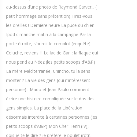
au-dessus d’une photo de Raymond Carver... (
petit hommage sans prétention) Tirez-vous,
les oreilles ! Dernière heure La puce du chien
Ipod dimanche matin à la campagne Par la
porte étroite, s’ourdit le complot (enquête)
Coluche, reviens !!! Le lac de Gan : la flaque qui
nous pend au Néez (les petits scoops d’A&P)
La mère Méditerranée, Chincho, tu la sens
monter ? La vie des gens (qui n’intéressent
personne) : Mado et Jean Paulo comment
écrire une histoire compliquée sur le dos des
gens simples. La place de la Libération
désormais interdite à certaines personnes (les
petits scoops d’A&P) Mon Cher Henri (IV),
dois-je te le dire ? je préfère le poulet (rôti).