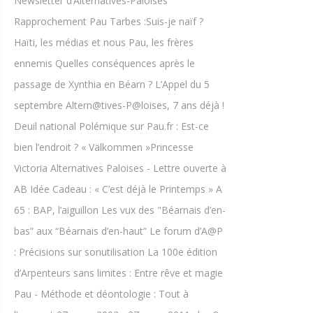
Newsletter d’Alternatives-Paloises
Rapprochement Pau Tarbes :Suis-je naïf ?
Haïti, les médias et nous Pau, les frères
ennemis Quelles conséquences après le
passage de Xynthia en Béarn ? L’Appel du 5
septembre Altern@tives-P@loises, 7 ans déjà !
Deuil national Polémique sur Pau.fr : Est-ce
bien l’endroit ? « Välkommen »Princesse
Victoria Alternatives Paloises - Lettre ouverte à
AB Idée Cadeau : « C’est déjà le Printemps » A
65 : BAP, l’aiguillon Les vux des "Béarnais d’en-
bas” aux “Béarnais d’en-haut” Le forum d’A@P
: Précisions sur sonutilisation La 100e édition
d’Arpenteurs sans limites : Entre rêve et magie
Pau - Méthode et déontologie : Tout à