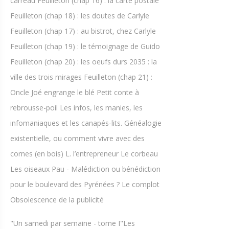
carreau Feuilleton (chap 16) : la carte postale
Feuilleton (chap 18) : les doutes de Carlyle
Feuilleton (chap 17) : au bistrot, chez Carlyle
Feuilleton (chap 19) : le témoignage de Guido
Feuilleton (chap 20) : les oeufs durs 2035 : la
ville des trois mirages Feuilleton (chap 21) :
Oncle Joé engrange le blé Petit conte à
rebrousse-poil Les infos, les manies, les
infomaniaques et les canapés-lits. Généalogie
existentielle, ou comment vivre avec des
cornes (en bois) L. l’entrepreneur Le corbeau
Les oiseaux Pau - Malédiction ou bénédiction
pour le boulevard des Pyrénées ? Le complot
Obsolescence de la publicité
"Un samedi par semaine - tome I"Les