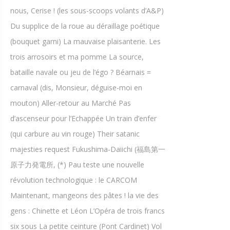
nous, Cerise ! (les sous-scoops volants d’A&P)
Du supplice de la roue au déraillage poétique
(bouquet garni) La mauvaise plaisanterie. Les
trois arrosoirs et ma pomme La source,
bataille navale ou jeu de l’égo ? Béarnais =
carnaval (dis, Monsieur, déguise-moi en
mouton) Aller-retour au Marché Pas
d’ascenseur pour l’Echappée Un train d’enfer
(qui carbure au vin rouge) Their satanic
majesties request Fukushima-Daiichi (福島第一
原子力発電所, (*) Pau teste une nouvelle
révolution technologique : le CARCOM
Maintenant, mangeons des pâtes ! la vie des
gens : Chinette et Léon L’Opéra de trois francs
six sous La petite ceinture (Pont Cardinet) Vol