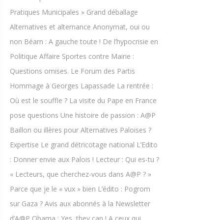
Pratiques Municipales » Grand déballage
Alternatives et alternance Anonymat, oui ou
non Béarn : A gauche toute ! De l’hypocrisie en
Politique Affaire Sportes contre Mairie :
Questions omises. Le Forum des Partis
Hommage à Georges Lapassade La rentrée :
Où est le souffle ? La visite du Pape en France
pose questions Une histoire de passion : A@P
Baillon ou illères pour Alternatives Paloises ?
Expertise Le grand détricotage national L’Edito
: Donner envie aux Palois ! Lecteur : Qui es-tu ?
« Lecteurs, que cherchez-vous dans A@P ? »
Parce que je le « vux » bien L’édito : Pogrom
sur Gaza ? Avis aux abonnés à la Newsletter
d’A@P Obama : Yes, they can ! A ceux qui