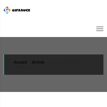
Accueil
Article
→
→ PAU - [ Altern@tives-
P@loises ]