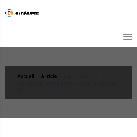
Accueil
Article
→
→ Galaxy Buds Live : les
écouteurs de Samsung sont 50 € moins chers sur
Amazon