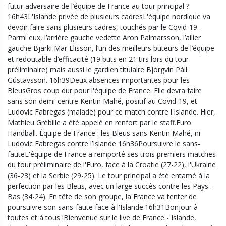
futur adversaire de l’équipe de France au tour principal ?
16h43L'Islande privée de plusieurs cadresL'équipe nordique va
devoir faire sans plusieurs cadres, touchés par le Covid-19.
Parmi eux, l’arrière gauche vedette Aron Palmarsson, l’ailier
gauche Bjarki Mar Elisson, l’un des meilleurs buteurs de l’équipe
et redoutable d’efficacité (19 buts en 21 tirs lors du tour
préliminaire) mais aussi le gardien titulaire Björgvin Páll
Gústavsson. 16h39Deux absences importantes pour les
BleusGros coup dur pour l'équipe de France. Elle devra faire
sans son demi-centre Kentin Mahé, positif au Covid-19, et
Ludovic Fabregas (malade) pour ce match contre l'Islande. Hier,
Mathieu Grébille a été appelé en renfort par le staff.Euro
Handball. Équipe de France : les Bleus sans Kentin Mahé, ni
Ludovic Fabregas contre l’Islande 16h36Poursuivre le sans-
fauteL'équipe de France a remporté ses trois premiers matches
du tour préliminaire de l'Euro, face à la Croatie (27-22), l'Ukraine
(36-23) et la Serbie (29-25). Le tour principal a été entamé à la
perfection par les Bleus, avec un large succès contre les Pays-
Bas (34-24). En tête de son groupe, la France va tenter de
poursuivre son sans-faute face à l'Islande.16h31Bonjour à
toutes et à tous !Bienvenue sur le live de France - Islande,