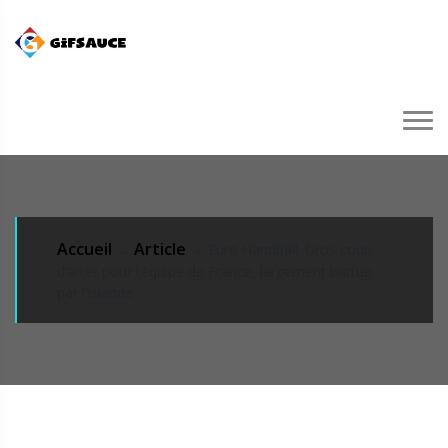
Accueil
Article
→
→ Euro Handball. Gros coup
d’arrêt pour l’équipe de France, largement battue
par l’Islande