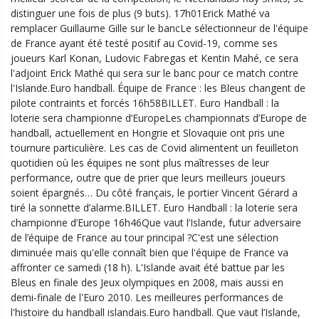
distinguer une fois de plus (9 buts). 17h01Erick Mathé va
remplacer Guillaume Gille sur le bancLe sélectionneur de l'équipe
de France ayant été testé positif au Covid-19, comme ses
joueurs Karl Konan, Ludovic Fabregas et Kentin Mahé, ce sera
l'adjoint Erick Mathé qui sera sur le banc pour ce match contre
l'Islande.Euro handball. Équipe de France : les Bleus changent de
pilote contraints et forcés 16h58BILLET. Euro Handball : la
loterie sera championne d’EuropeLes championnats d’Europe de
handball, actuellement en Hongrie et Slovaquie ont pris une
tournure particulière. Les cas de Covid alimentent un feuilleton
quotidien où les équipes ne sont plus maîtresses de leur
performance, outre que de prier que leurs meilleurs joueurs
soient épargnés… Du côté français, le portier Vincent Gérard a
tiré la sonnette d’alarme.BILLET. Euro Handball : la loterie sera
championne d’Europe 16h46Que vaut l’Islande, futur adversaire
de l’équipe de France au tour principal ?C'est une sélection
diminuée mais qu'elle connaît bien que l'équipe de France va
affronter ce samedi (18 h). L'Islande avait été battue par les
Bleus en finale des Jeux olympiques en 2008, mais aussi en
demi-finale de l'Euro 2010. Les meilleures performances de
l'histoire du handball islandais.Euro handball. Que vaut l’Islande,