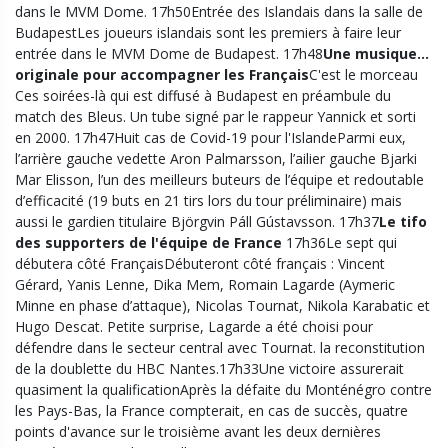
Une musique…
originale pour accompagner les Français
C'est le morceau
Ces soirées-là qui est diffusé à Budapest en préambule du
match des Bleus. Un tube signé par le rappeur Yannick et sorti
en 2000. 17h47Huit cas de Covid-19 pour l'IslandeParmi eux,
l’arrière gauche vedette Aron Palmarsson, l’ailier gauche Bjarki
Mar Elisson, l’un des meilleurs buteurs de l’équipe et redoutable
d’efficacité (19 buts en 21 tirs lors du tour préliminaire) mais
aussi le gardien titulaire Björgvin Páll Gústavsson. 17h37
Le tifo
des supporters de l'équipe de France
17h36Le sept qui
débutera côté FrançaisDébuteront côté français : Vincent
Gérard, Yanis Lenne, Dika Mem, Romain Lagarde (Aymeric
Minne en phase d’attaque), Nicolas Tournat, Nikola Karabatic et
Hugo Descat. Petite surprise, Lagarde a été choisi pour
défendre dans le secteur central avec Tournat. la reconstitution
de la doublette du HBC Nantes.17h33Une victoire assurerait
quasiment la qualificationAprès la défaite du Monténégro contre
les Pays-Bas, la France compterait, en cas de succès, quatre
points d'avance sur le troisième avant les deux dernières