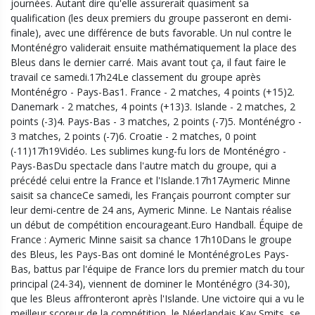
journées. Autant dire qu'elle assurerait quasiment sa
qualification (les deux premiers du groupe passeront en demi-
finale), avec une différence de buts favorable. Un nul contre le
Monténégro validerait ensuite mathématiquement la place des
Bleus dans le dernier carré. Mais avant tout ça, il faut faire le
travail ce samedi.17h24Le classement du groupe après
Monténégro - Pays-Bas1. France - 2 matches, 4 points (+15)2.
Danemark - 2 matches, 4 points (+13)3. Islande - 2 matches, 2
points (-3)4. Pays-Bas - 3 matches, 2 points (-7)5. Monténégro -
3 matches, 2 points (-7)6. Croatie - 2 matches, 0 point
(-11)17h19Vidéo. Les sublimes kung-fu lors de Monténégro -
Pays-BasDu spectacle dans l'autre match du groupe, qui a
précédé celui entre la France et l'Islande.17h17Aymeric Minne
saisit sa chanceCe samedi, les Français pourront compter sur
leur demi-centre de 24 ans, Aymeric Minne. Le Nantais réalise
un début de compétition encourageant.Euro Handball. Équipe de
France : Aymeric Minne saisit sa chance 17h10Dans le groupe
des Bleus, les Pays-Bas ont dominé le MonténégroLes Pays-
Bas, battus par l'équipe de France lors du premier match du tour
principal (24-34), viennent de dominer le Monténégro (34-30),
que les Bleus affronteront après l'Islande. Une victoire qui a vu le
meilleur scoreur de la compétition, le Néerlandais Kay Smits, se