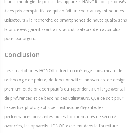
leur technologie de pointe, les appareils HONOR sont propos
s
é
des prix comp
titifs, ce qui en fait un choix attrayant pour les
à
é
utilisateurs
la recherche de smartphones de haute qualit
sans
à
é
le prix
lev
, garantissant ainsi aux utilisateurs d'en avoir plus
é
é
pour leur argent.
Conclusion
Les smartphones HONOR offrent un m
lange convaincant de
é
technologie de pointe, de fonctionnalit
s innovantes, de design
é
premium et de prix comp
titifs qui r
pondent
un large
ventail
é
é
à
é
de pr
f
rences et de besoins des utilisateurs. Que ce soit pour
é
é
l'expertise photographique, l'esth
tique
l
gante, les
é
é
é
performances puissantes ou les fonctionnalit
s de s
curit
é
é
é
avanc
es, les appareils HONOR excellent dans la fourniture
é