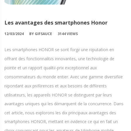
Les avantages des smartphones Honor
12/03/2024
BY GIFSAUCE
3144 VIEWS
Les smartphones HONOR se sont forg
une r
putation en
é
é
offrant des fonctionnalit
s innovantes, une technologie de
é
pointe et un rapport qualit
-prix exceptionnel aux
é
consommateurs du monde entier. Avec une gamme diversifi
e
é
r
pondant aux pr
f
rences et aux besoins de diff
rents
é
é
é
é
utilisateurs, les appareils HONOR se distinguent par leurs
avantages uniques qui les d
marquent de la concurrence. Dans
é
cet article, nous explorons les dix principaux avantages des
smartphones HONOR, mettant en
vidence ce qui en fait un
é
choix convaincant pour les amateurs de t
l
phonie mobile.
é
é