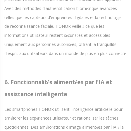
Avec des m
thodes d'authentification biom
trique avanc
es
é
é
é
telles que les capteurs d'empreintes digitales et la technologie
de reconnaissance faciale, HONOR veille
ce que les
à
informations utilisateur restent s
curis
es et accessibles
é
é
uniquement aux personnes autoris
es, offrant la tranquillit
é
é
d'esprit aux utilisateurs dans un monde de plus en plus connect
.
é
6. Fonctionnalit
s aliment
es par l'IA et
é
é
assistance intelligente
Les smartphones HONOR utilisent l'intelligence artificielle pour
am
liorer les exp
riences utilisateur et rationaliser les tâches
é
é
quotidiennes. Des am
liorations d'image aliment
es par l'IA
la
é
é
à