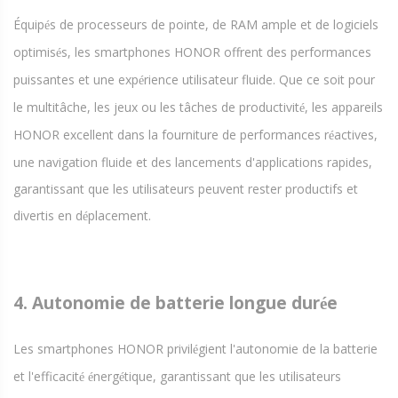
Équip
s de processeurs de pointe, de RAM ample et de logiciels
é
optimis
s, les smartphones HONOR offrent des performances
é
puissantes et une exp
rience utilisateur fluide. Que ce soit pour
é
le multitâche, les jeux ou les tâches de productivit
, les appareils
é
HONOR excellent dans la fourniture de performances r
actives,
é
une navigation fluide et des lancements d'applications rapides,
garantissant que les utilisateurs peuvent rester productifs et
divertis en d
placement.
é
4. Autonomie de batterie longue dur
e
é
Les smartphones HONOR privil
gient l'autonomie de la batterie
é
et l'efficacit
nerg
tique, garantissant que les utilisateurs
é
é
é