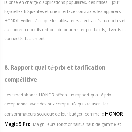
la prise en charge d'applications populaires, des mises
jour
à
logicielles fr
quentes et une interface conviviale, les appareils
é
HONOR veillent
ce que les utilisateurs aient acc
s aux outils et
à
è
au contenu dont ils ont besoin pour rester productifs, divertis et
connect
s facilement.
é
8. Rapport qualit
-prix et tarification
é
comp
titive
é
Les smartphones HONOR offrent un rapport qualit
-prix
é
exceptionnel avec des prix comp
titifs qui s
duisent les
é
é
HONOR
consommateurs soucieux de leur budget, comme le
Magic 5 Pro
. Malgr
leurs fonctionnalit
s haut de gamme et
é
é