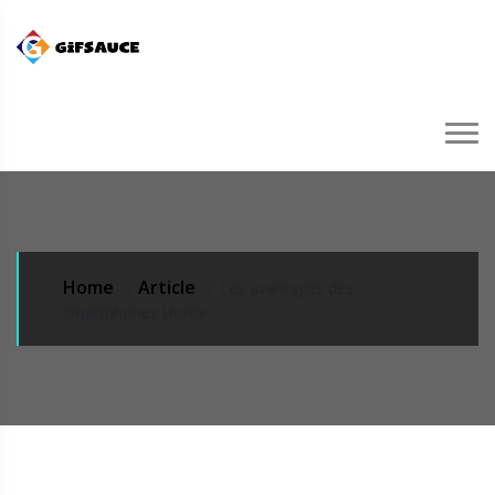
Home
Article
→
→ Les avantages des
smartphones Honor