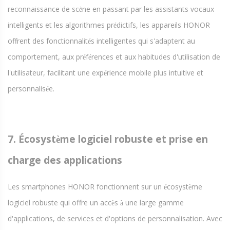
reconnaissance de sc
ne en passant par les assistants vocaux
è
intelligents et les algorithmes pr
dictifs, les appareils HONOR
é
offrent des fonctionnalit
s intelligentes qui s'adaptent au
é
comportement, aux pr
f
rences et aux habitudes d'utilisation de
é
é
l'utilisateur, facilitant une exp
rience mobile plus intuitive et
é
personnalis
e.
é
7. Écosyst
me logiciel robuste et prise en
è
charge des applications
Les smartphones HONOR fonctionnent sur un
cosyst
me
é
è
logiciel robuste qui offre un acc
s
une large gamme
è
à
d'applications, de services et d'options de personnalisation. Avec