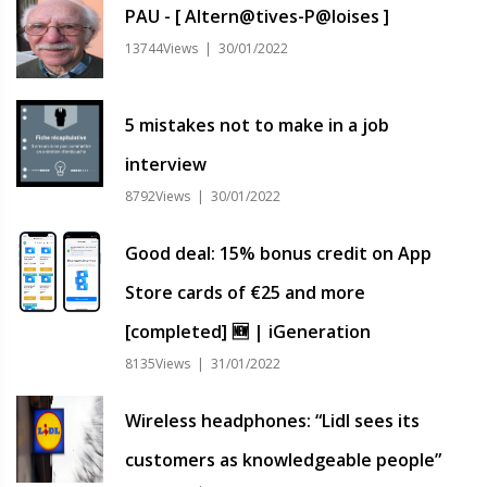
PAU - [ Altern@tives-P@loises ]
13744Views | 30/01/2022
5 mistakes not to make in a job
interview
8792Views | 30/01/2022
Good deal: 15% bonus credit on App
Store cards of €25 and more
[completed] 🆕 | iGeneration
8135Views | 31/01/2022
Wireless headphones: “Lidl sees its
customers as knowledgeable people”