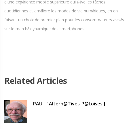
d'une exp
rience mobile sup
rieure qui
l
ve les tâches
é
é
é
è
quotidiennes et am
liore les modes de vie num
riques, en en
é
é
faisant un choix de premier plan pour les consommateurs avis
s
é
sur le march
dynamique des smartphones.
é
Related Articles
PAU - [ Altern@tives-P@loises ]