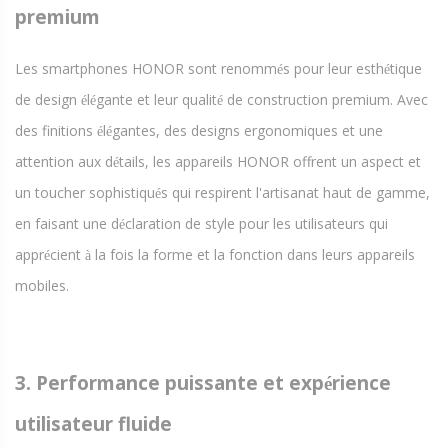
premium
Les smartphones HONOR sont renomm
s pour leur esth
tique
é
é
de design
l
gante et leur qualit
de construction premium. Avec
é
é
é
des finitions
l
gantes, des designs ergonomiques et une
é
é
attention aux d
tails, les appareils HONOR offrent un aspect et
é
un toucher sophistiqu
s qui respirent l'artisanat haut de gamme,
é
en faisant une d
claration de style pour les utilisateurs qui
é
appr
cient
la fois la forme et la fonction dans leurs appareils
é
à
mobiles.
3. Performance puissante et exp
rience
é
utilisateur fluide