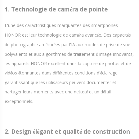
1. Technologie de cam
ra de pointe
é
L'une des caract
ristiques marquantes des smartphones
é
HONOR est leur technologie de cam
ra avanc
e. Des capacit
s
é
é
é
de photographie am
lior
es par l'IA aux modes de prise de vue
é
é
polyvalents et aux algorithmes de traitement d'image innovants,
les appareils HONOR excellent dans la capture de photos et de
vid
os
tonnantes dans diff
rentes conditions d'
clairage,
é
é
é
é
garantissant que les utilisateurs peuvent documenter et
partager leurs moments avec une nettet
et un d
tail
é
é
exceptionnels.
2. Design
l
gant et qualit
de construction
é
é
é