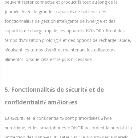
peuvent rester connect
s et productifs tout au long de la
é
journ
e. Avec de grandes capacit
s de batterie, des
é
é
fonctionnalit
s de gestion intelligente de l'
nergie et des
é
é
capacit
s de charge rapide, les appareils HONOR offrent des
é
temps d'utilisation prolong
s et des options de recharge rapide,
é
r
duisant les temps d'arr
t et maintenant les utilisateurs
é
ê
aliment
s lorsque cela est le plus n
cessaire.
é
é
5. Fonctionnalit
s de s
curit
et de
é
é
é
confidentialit
am
lior
es
é
é
é
La s
curit
et la confidentialit
sont primordiales
l'
re
é
é
é
à
è
num
rique, et les smartphones HONOR accordent la priorit
la
é
é
à
protection des donn
es utilisateur et
la s
curit
des appareils.
é
à
é
é