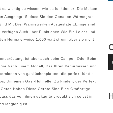
t es wichtig zu wissen, wie es funktioniert.Die Meisen
ngen Ausgelegt, Sodass Sie den Genauen Wärmegrad
Sind Mit Drei Wärmewerken Ausgestatett.Einige sind
ele Verfügen Auch über Funktionen Wie Ein Leicht-und
en Normalerweise 1.000 watt strom, aber sie nicht
C
chenusrüstung, ist aber auch beim Campen Oder Beim
 Sie Nach Einem Modell, Das Ihren Bedürfnissen und
ersionen von gasküchenplatten, die perfekt für die
pps, Um einen Gas -Hot Teller Zu Finden, der Perfekt
es Getan Haben.Diese Geräte Sind Eine Großartige
H
, dass das von ihnen gekaufte produkt sich selbst in
d langlebig ist.