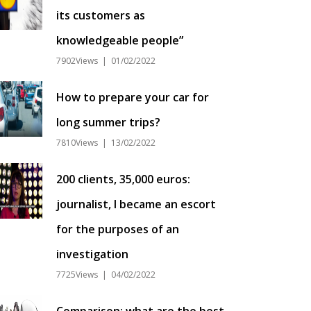
its customers as
knowledgeable people”
7902Views | 01/02/2022
How to prepare your car for
long summer trips?
7810Views | 13/02/2022
200 clients, 35,000 euros:
journalist, I became an escort
for the purposes of an
investigation
7725Views | 04/02/2022