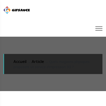
Accueil
Article
→
→ Quels magasins physiques
proposent un service d’impression 3D ?