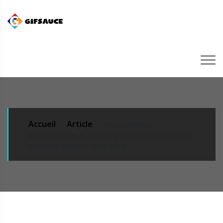
Accueil
Article
→
→ Vous souhaitez
précommander le Samsung Galaxy S22 Ultra ? Voici
comment réserver votre place