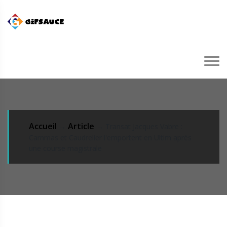
Accueil
Article
→
→ Transat Jacques Vabre :
Cammas et Caudrelier l'emportent en Ultim après
une course magistrale