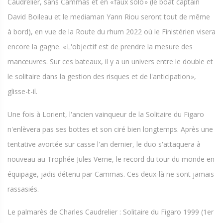
Caudrelier, sans Cammas et en « faux solo » (le boat captain
David Boileau et le mediaman Yann Riou seront tout de même
à bord), en vue de la Route du rhum 2022 où le Finistérien visera
encore la gagne. « L'objectif est de prendre la mesure des
manœuvres. Sur ces bateaux, il y a un univers entre le double et
le solitaire dans la gestion des risques et de l'anticipation »,
glisse-t-il.
Une fois à Lorient, l'ancien vainqueur de la Solitaire du Figaro
n'enlèvera pas ses bottes et son ciré bien longtemps. Après une
tentative avortée sur casse l'an dernier, le duo s'attaquera à
nouveau au Trophée Jules Verne, le record du tour du monde en
équipage, jadis détenu par Cammas. Ces deux-là ne sont jamais
rassasiés.
Le palmarès de Charles Caudrelier : Solitaire du Figaro 1999 (1er