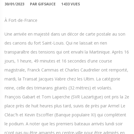
30/01/2023
PAR GIFSAUCE
1433 VUES
À Fort-de-France
Une arrivée en majesté dans un décor de carte postale au son
des canons du fort Saint-Louis. Qui ne laissait en rien
transparaître des tensions qui ont envahi la Martinique. Après 16
jours, 1 heure, 49 minutes et 16 secondes d'une course
magistrale, Franck Cammas et Charles Caudrelier ont remporté,
mardi, la Transat Jacques Vabre chez les Ultim. La catégorie
reine, celle des trimarans géants (32 mètres) et volants.
François Gabart et Tom Laperche (SVR Lazartigue) ont pris la 2e
place près de huit heures plus tard, suivis de près par Armel Le
Cléac'h et Kevin Escoffier (Banque populaire XI) qui complètent
le podium. A noter que les premiers bateaux arrivés lundi soir
n'ont pas pu être amarrés en centre-ville pour être admirés en