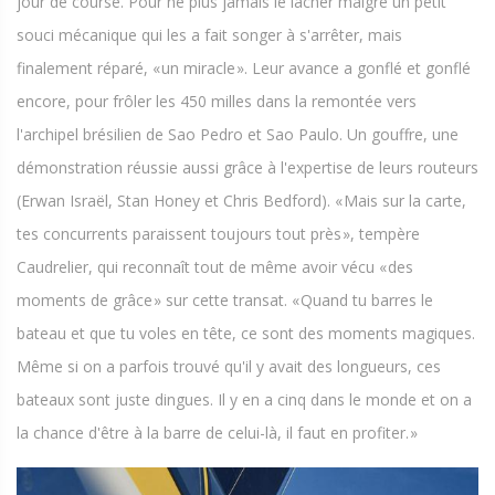
jour de course. Pour ne plus jamais le lâcher malgré un petit
souci mécanique qui les a fait songer à s'arrêter, mais
finalement réparé, « un miracle ». Leur avance a gonflé et gonflé
encore, pour frôler les 450 milles dans la remontée vers
l'archipel brésilien de Sao Pedro et Sao Paulo. Un gouffre, une
démonstration réussie aussi grâce à l'expertise de leurs routeurs
(Erwan ­Israël, Stan Honey et Chris Bedford). « Mais sur la carte,
tes concurrents paraissent toujours tout près », tempère
Caudrelier, qui reconnaît tout de même avoir vécu « des
moments de grâce » sur cette transat. « Quand tu barres le
bateau et que tu voles en tête, ce sont des moments magiques.
Même si on a parfois trouvé qu'il y avait des longueurs, ces
bateaux sont juste dingues. Il y en a cinq dans le monde et on a
la chance d'être à la barre de celui-là, il faut en profiter. »