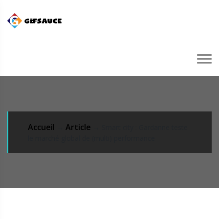
Accueil
Article
→
→ Smart city : Gardanne teste
le marché global de (multi) performance