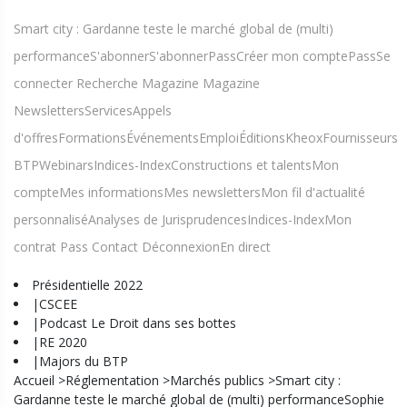
Smart city : Gardanne teste le marché global de (multi)
performanceS'abonnerS'abonnerPassCréer mon comptePassSe
connecter Recherche Magazine Magazine
NewslettersServicesAppels
d'offresFormationsÉvénementsEmploiÉditionsKheoxFournisseurs
BTPWebinarsIndices-IndexConstructions et talentsMon
compteMes informationsMes newslettersMon fil d'actualité
personnaliséAnalyses de JurisprudencesIndices-IndexMon
contrat Pass Contact DéconnexionEn direct
Présidentielle 2022
|CSCEE
|Podcast Le Droit dans ses bottes
|RE 2020
|Majors du BTP
Accueil >Réglementation >Marchés publics >Smart city :
Gardanne teste le marché global de (multi) performanceSophie