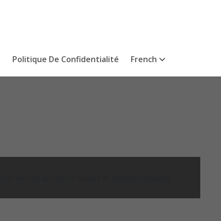
s
Politique De Confidentialité
French
 : voici les premières coques de protection pliables