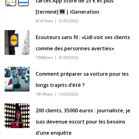
cartes App Store de 25 € et plus
[terminé] 🆕 | iGeneration
8141Vues | 31/01/2022
Ecouteurs sans fil : «Lidl voit ses clients
comme des personnes averties»
7908Vues | 01/02/2022
Comment préparer sa voiture pour les
longs trajets d’été ?
7814Vues | 13/02/2022
200 clients, 35000 euros : journaliste, je
suis devenue escort pour les besoins
d'une enquête