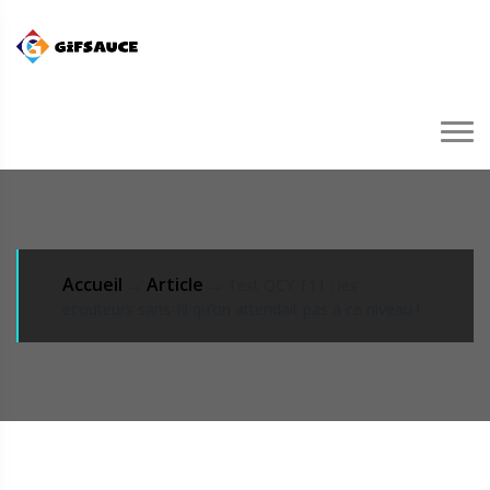
Accueil
Article
→
→ Test QCY T11 : les
écouteurs sans-fil qu’on attendait pas à ce niveau !