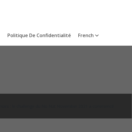
s
Politique De Confidentialité
French
irs : le challenge du No Nut November 2021 a commencé