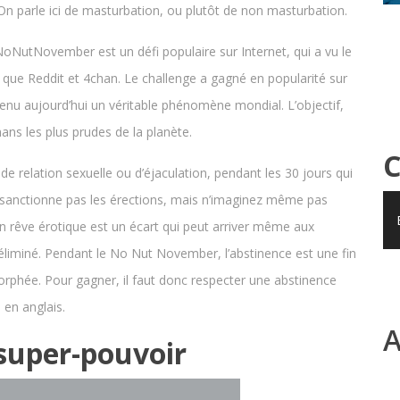
 On parle ici de masturbation, ou plutôt de non masturbation.
NoNutNovember est un défi populaire sur Internet, qui a vu le
que Reddit et 4chan. Le challenge a gagné en popularité sur
venu aujourd’hui un véritable phénomène mondial. L’objectif,
ans les plus prudes de la planète.
C
de relation sexuelle ou d’éjaculation, pendant les 30 jours qui
sanctionne pas les érections, mais n’imaginez même pas
n rêve érotique est un écart qui peut arriver même aux
 éliminé. Pendant le No Nut November, l’abstinence est une fin
orphée. Pour gagner, il faut donc respecter une abstinence
 en anglais.
A
super-pouvoir