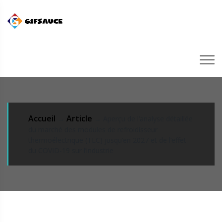
Accueil
Article
→
→ Aperçu de l’analyse détaillée
du marché des modules de refroidisseur
thermoélectrique (TEC) jusqu’en 2027 et de l’effet
du COVID-19 sur l’industrie