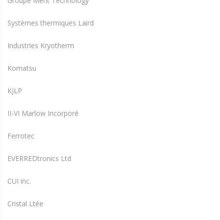
Groupe Merit Technology
Systèmes thermiques Laird
Industries Kryotherm
Komatsu
KJLP
II-VI Marlow Incorporé
Ferrotec
EVERREDtronics Ltd
CUI inc.
Cristal Ltée