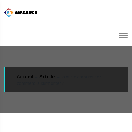
Accueil
Article
→
→ Jalousie amoureuse :
comment la surmonter ?