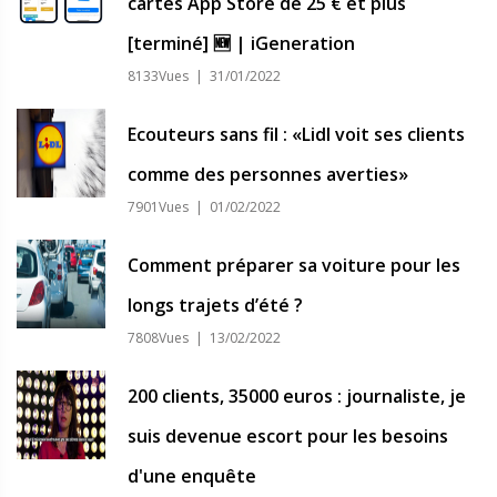
cartes App Store de 25 € et plus
[terminé] 🆕 | iGeneration
8133Vues | 31/01/2022
Ecouteurs sans fil : «Lidl voit ses clients
comme des personnes averties»
7901Vues | 01/02/2022
Comment préparer sa voiture pour les
longs trajets d’été ?
7808Vues | 13/02/2022
200 clients, 35000 euros : journaliste, je
suis devenue escort pour les besoins
d'une enquête