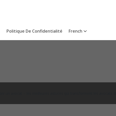
s
Politique De Confidentialité
French
 un avocat – les meilleures astuces qui transforment les avocats du