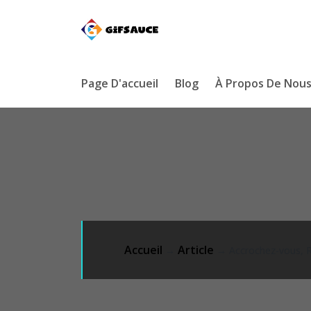
Page D'accueil
Blog
À Propos De Nou
Accueil
Article
→
→ Accrochez-vous, Res