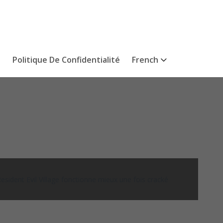
s
Politique De Confidentialité
French
ident Evil Village fonctionne mieux une fois cracké