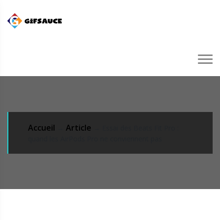
Accueil
Article
→
→ Essai des Beats Fit Pro :
quand les AirPods Pro ne conviennent pas