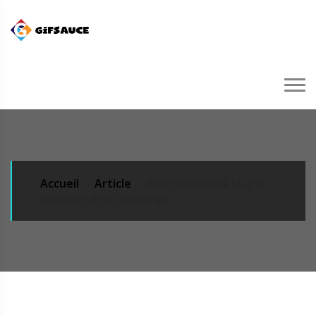
Accueil
Article
→
→ Anker PowerBank MagGo :
le pionnier de la technologie